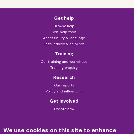
Get help
Browse help
Self-help tools
Accessibility & language
Legal advice & helplines
Training
Our training and workshops
Training enquiry
Research
Our reports
Policy and influencing
Get involved
Donate now
About us
Contact us
We use cookies on this site to enhance
About this site