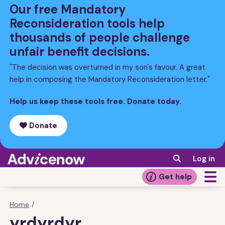
Skip
Our free Mandatory
to
Reconsideration tools help
main
thousands of people challenge
content
unfair benefit decisions.
"The decision was overturned in my son's favour. A great
help in composing the Mandatory Reconsideration letter."
Help us keep these tools free. Donate today.
Donate
Log in
Get help
Home
/
Breadcrumb
yrdyrdyr